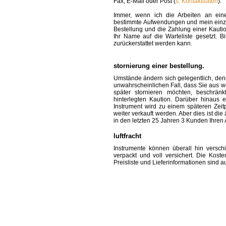
Fax, E-Mail oder Post (
s. Kontaktdaten
).
Immer, wenn ich die Arbeiten an ein
bestimmte Aufwendungen und mein einzig
Bestellung und die Zahlung einer Kauti
Ihr Name auf die Warteliste gesetzt. Bi
zurückerstattet werden kann.
stornierung einer bestellung.
Umstände ändern sich gelegentlich, denn
unwahrscheinlichen Fall, dass Sie aus 
später stornieren möchten, beschrän
hinterlegten Kaution. Darüber hinaus e
Instrument wird zu einem späteren Zei
weiter verkauft werden. Aber dies ist di
in den letzten 25 Jahren 3 Kunden Ihren A
luftfracht
Instrumente können überall hin versch
verpackt und voll versichert. Die Kos
Preisliste und Lieferinformationen sind au